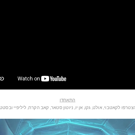
התאחדו
צטרפו לקאטבוי, אולט, גקו, אן יו, ניוטון סטאר, קאב הקרח, ליליפיי ובסטט.