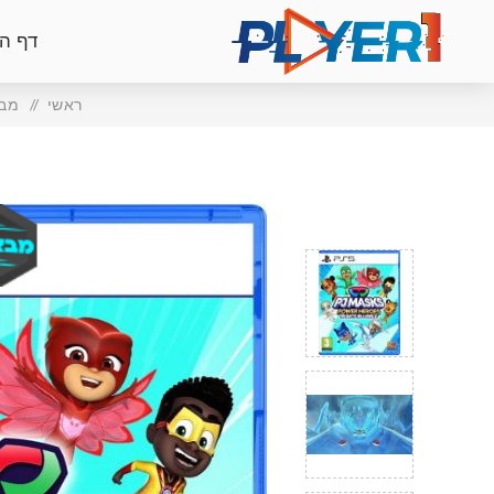
דף ה
ראשי
/
מבצ