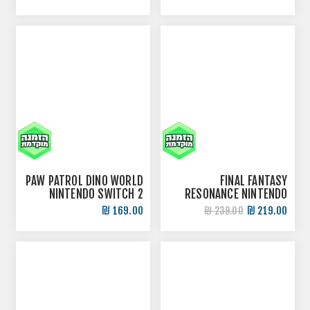
PAW PATROL DINO WORLD
FINAL FANTASY
NINTENDO SWITCH 2
RESONANCE NINTENDO
SWITCH 2
169.00 ₪
219.00 ₪
239.00 ₪