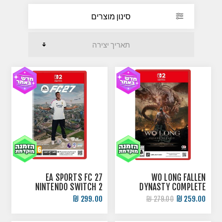
סינון מוצרים
EA SPORTS FC 27
WO LONG FALLEN
NINTENDO SWITCH 2
DYNASTY COMPLETE
EDITION NINTENDO
299.00 ₪
259.00 ₪
279.00 ₪
SWITCH 2