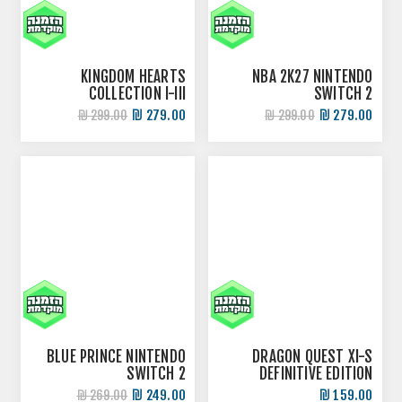
KINGDOM HEARTS
NBA 2K27 NINTENDO
COLLECTION I-III
SWITCH 2
NINTENDO SWITCH 2
279.00 ₪
279.00 ₪
299.00 ₪
299.00 ₪
BLUE PRINCE NINTENDO
DRAGON QUEST XI-S
SWITCH 2
DEFINITIVE EDITION
NINTENDO SWITCH 2
249.00 ₪
159.00 ₪
269.00 ₪