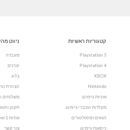
קטגוריות ראשיות
ניווט מהי
Playstation 5
מעבדה
Playstation 4
יצרנים
XBOX
בלוג
Nintendo
הצהרת נגי
אזניות גיימינג
משלוחים ו
מקלדות ועכברי גיימינג
תקנון ותנא
הגאים וסימולטורים
אודות Player1: הבית של הגיימרים בישראל
כיסאות גיימינג
צור קשר