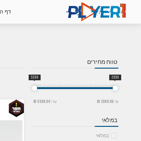
דף ה
טווח מחירים
5599
2990
מ:
2990.00 ₪
עד:
5599.00 ₪
במלאי
במלאי