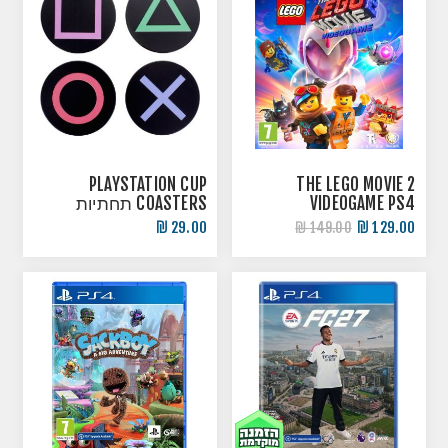
PLAYSTATION CUP
THE LEGO MOVIE 2
VIDEOGAME PS4
COASTERS תחתיות
כוסות
29.00 ₪
129.00 ₪
149.00 ₪