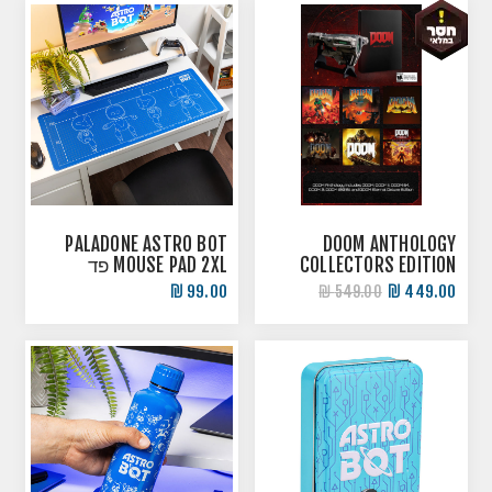
PALADONE ASTRO BOT
DOOM ANTHOLOGY
COLLECTORS EDITION
MOUSE PAD 2XL פד
PS4
לעכבר אסטרו
99.00 ₪
449.00 ₪
549.00 ₪