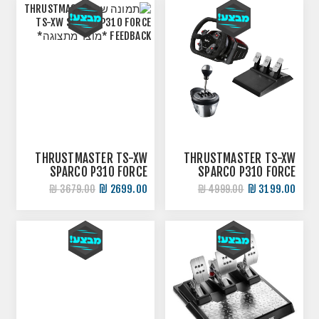
THRUSTMASTER TS-XW
THRUSTMASTER TS-XW
SPARCO P310 FORCE
SPARCO P310 FORCE
FEEDBACK + TH8A
FEEDBACK *מוצר
2699.00 ₪
3199.00 ₪
3679.00 ₪
4999.00 ₪
SHIFTER *מוצר מתצוגה*
מתצוגה*