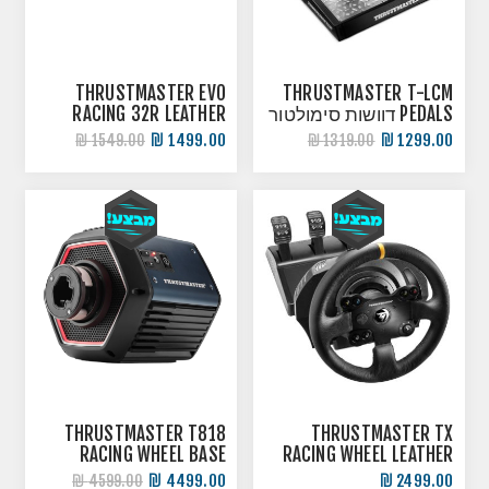
THRUSTMASTER EVO
THRUSTMASTER T-LCM
PEDALS דוושות סימולטור
RACING 32R LEATHER
הגה
1499.00 ₪
1299.00 ₪
1549.00 ₪
1319.00 ₪
THRUSTMASTER T818
THRUSTMASTER TX
RACING WHEEL BASE
RACING WHEEL LEATHER
EDITION XBOX \ PC הגה
בסיס מנוע
4499.00 ₪
2499.00 ₪
4599.00 ₪