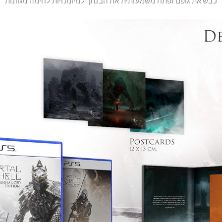
כבש את גופם ופתח משמעותית את הבנתך למיומנויות לחימה מגוונות