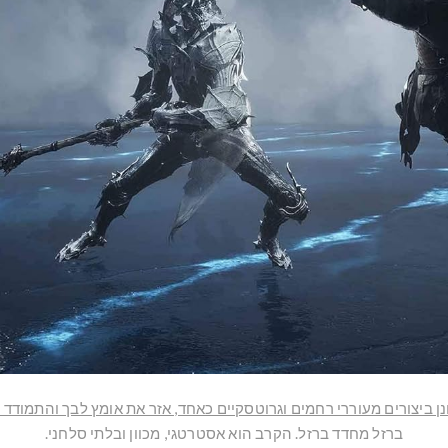
ן ביצורים מעוררי רחמים וגרוטסקיים כאחד, אזר את אומץ לבך והתמודד 
ברזל מחדד ברזל. הקרב הוא אסטרטגי, מכוון ובלתי סלחני.