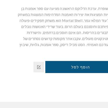
 מהדורה משופרת. ערכת הדלוקס הראשונה מגיעה עם ספר אומנות בן
פהפיות המציגות את יצירות האמנות המדהימות המוצגות במשחק
זה, אשר יהיו זמינות רק כל עוד המלאי גמר. Mortal Shell הוא משחק תפקידים-פעולה
יותכם וחוסנכם בעולם הרוס. בעוד שרידי האנושות נובלים
תבגרים בהריסות. הם אינם חוסכים ברחמים, והישרדות
סטינקטים מעולים. עקבו אחר מקומות קדושים נסתרים של
עודכם האמיתי. הסט מכיל: דיסק, ספר אומנות, גלויות, שיבוץ
הוסף לסל