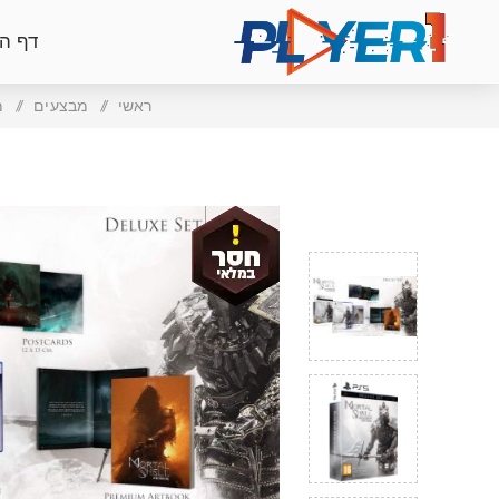
דף ה
ראשי
/
מבצעים
/
מ