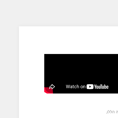
 הללו,