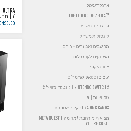
ארנק דיגיטלי
I ULTRA
™THE LEGEND OF ZELDA
7 | מחש
מערכת 
0490.00 ₪
פסלונים ופיגרים
קונסולות משחק
מחשבים ואביזרים - רוחבי
משחקים לקונסולות
ציוד היקפי
עיצוב וסטאפ לגיימר׳ס
NINTENDO SWITCH 2 | נינטנדו סוויץ' 2
טלוויזיות | TV
TRADING CARDS- קלפי אספנות
מציאות מורחבת \ מדומה | META QUEST
VITURE XREAL