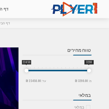
דף ה
דף הבי
טווח מחירים
23450
3290
מ:
3290.00 ₪
עד:
23450.00 ₪
במלאי
במלאי