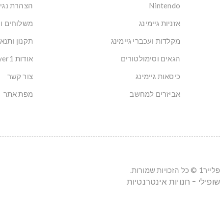
Nintendo
הצהרת נגי
אזניות גיימינג
משלוחים ו
מקלדות ועכברי גיימינג
תקנון ותנא
הגאים וסימולטורים
אודות Player1: הבית של הגיימרים בישראל
כיסאות גיימינג
צור קשר
אביזרים למחשב
מפת אתר
פלייר1 © כל הזכויות שמורות.
שופילי - חנויות אינטרנטיות