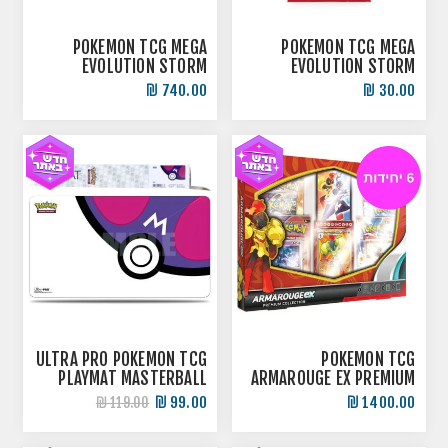
POKEMON TCG MEGA
POKEMON TCG MEGA
EVOLUTION STORM
EVOLUTION STORM
EMERALDA BOOSTER BOX
EMERALDA BOOSTER PACK
740.00 ₪
30.00 ₪
ULTRA PRO POKEMON TCG
POKEMON TCG
PLAYMAT MASTERBALL
ARMAROUGE EX PREMIUM
COLLECTION X 6 UNITS
משטח משחק
99.00 ₪
1400.00 ₪
119.00 ₪
CASE קייס סגור 6 יחידות