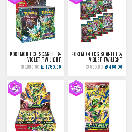
POKEMON TCG SCARLET &
POKEMON TCG SCARLET &
VIOLET TWILIGHT
VIOLET TWILIGHT
MASQUERADE BOOSTER
MASQUERADE 10
1750.00 ₪
480.00 ₪
1800.00 ₪
500.00 ₪
BOX
BOOSTER PACKS