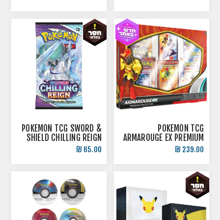
SHIELD מתאים לקלפי
פוקימון
POKEMON TCG SWORD &
POKEMON TCG
SHIELD CHILLING REIGN
ARMAROUGE EX PREMIUM
BOOSTER PACK
COLLECTION
65.00 ₪
239.00 ₪