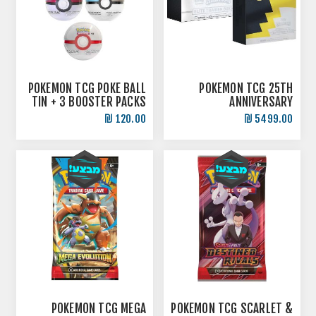
POKEMON TCG POKE BALL
POKEMON TCG 25TH
TIN + 3 BOOSTER PACKS
ANNIVERSARY
CELEBRATIONS ELITE
120.00 ₪
5499.00 ₪
TRAINER BOX + POKEMON
CENTER EDITION BUNDLE
POKEMON TCG MEGA
POKEMON TCG SCARLET &