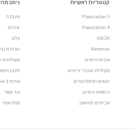
קטגוריות ראשיות
ניווט מהי
Playstation 5
מעבדה
Playstation 4
יצרנים
XBOX
בלוג
Nintendo
הצהרת נגי
אזניות גיימינג
משלוחים ו
מקלדות ועכברי גיימינג
תקנון ותנא
הגאים וסימולטורים
אודות Player1: הבית של הגיימרים בישראל
כיסאות גיימינג
צור קשר
אביזרים למחשב
מפת אתר