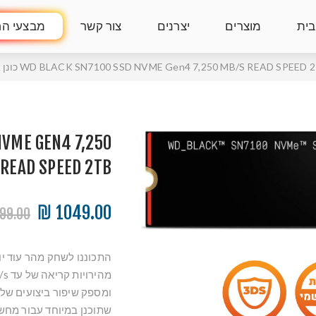
בית
מוצרים
יצרנים
צור קשר
מבצעי הח
WD BLACK SN7100 SSD NVME Gen4 7,250 MB/S READ SPEED כונן אחסון 2 טרה
NVME GEN4 7,250
MB/S READ SPEED 2TB כונן אח
1049.00 ₪
99.00 ₪
שתוכנן במיוחד עבור מחשב