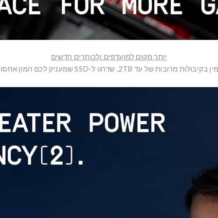
יותר מקום למועדפים ולכותרים חדשים
ן בקיבולות מרובות של עד 2TB, שדרגו ל-SSD שמעניק לכם המון אחסון.