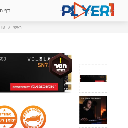
דף ה
ראשי
/
 2TB