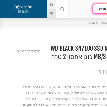
סל קניות
0
ודש
0.00 ₪
WD BLACK SN7100 SSD 
טרם דורג המוצר
סון 2 טרה
10
התכוננו לשחק מהר עוד יותר עם כונן ה-SSD WD_BLACK SN7100 NVMe, הכולל
מהירויות קריאה של עד 7,250MB/s וכתיבה של 6,900MB/s (דגמים של 1-2TB),
ומספק שיפור ביצועים של עד 35% בהשוואה לדור הקודם של כונן ה-SSD. כונן זה,
ים ניידים ומחשבי גיימינג ניידים, מאפשר לכם למחוק את