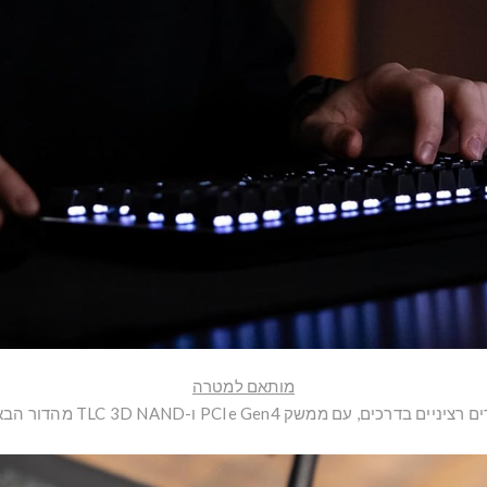
מותאם למטרה
ים, עם ממשק PCIe Gen4 ו-TLC 3D NAND מהדור הבא של SANDISK.