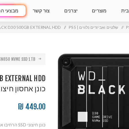
בית
מוצרים
יצרנים
צור קשר
מבצעי הח
/
שלטים ואביזרים נלווים | PS5
/
WD BLACK D30 500GB EXTERNAL HDD | כונן אחס
N850 NVME SSD 1TB...
כונן אחסון חיצונ
449.00 ₪