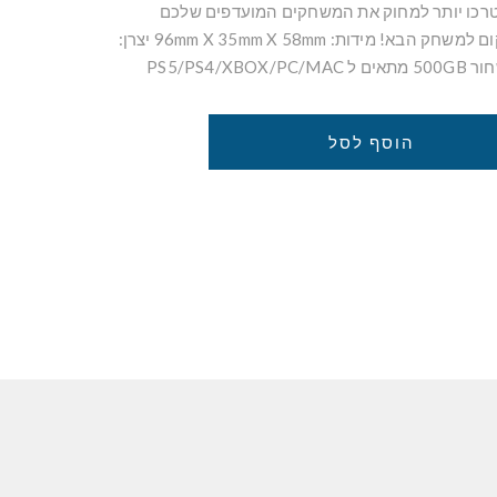
Game D לא תצטרכו יותר למחוק את המשחקים המועדפים שלכם
מהקונסולה כדי לפנות מקום למשחק הבא! מידות: 96mm X 35mm X 58mm יצרן:
הוסף לסל