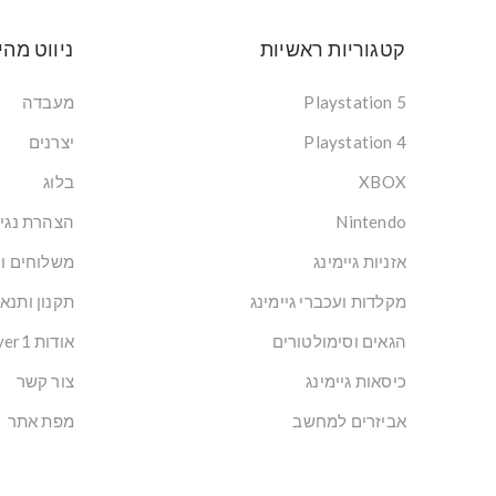
קטגוריות ראשיות
ניווט מהי
Playstation 5
מעבדה
Playstation 4
יצרנים
XBOX
בלוג
Nintendo
הצהרת נגי
אזניות גיימינג
משלוחים ו
מקלדות ועכברי גיימינג
תקנון ותנא
הגאים וסימולטורים
אודות Player1: הבית של הגיימרים בישראל
כיסאות גיימינג
צור קשר
אביזרים למחשב
מפת אתר