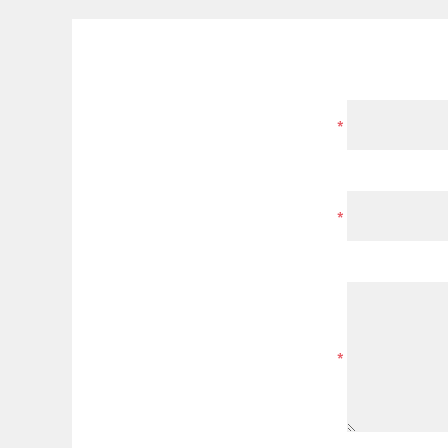
*
*
*