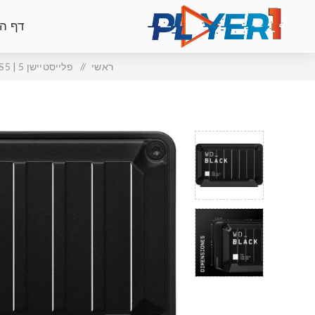
דף ה
ראשי
/
פלייסטיישן 5 | PS5