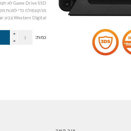
rive SSD
Western Digital צבע: שחור 500GB מתאים ל PS5/PS4/XBOX/PC/MAC
כמות:
צור קשר