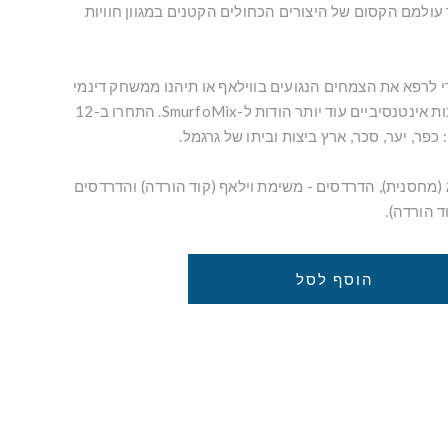
 עולמם הקסום של היצורים הכחולים הקטנים במגוון חוויות
שו ב-Smurfizer כדי לרפא את הצמחים הנגועים בווילאף או תיהנו ממשחק דינמי
עם חקר, פלטפורמה וקרבות אינטנסיביים עוד יותר הודות ל-SmurfoMix. התחרו ב-12
פר, יער, סכר, ארץ ביצות וביתו של גרגמל.
(מחסנית), הדרדסים - משימת וילאף (קוד הורדה) והדרדסים
הוסף לסל