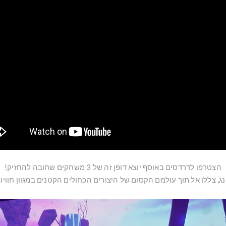
הצטרפו לדרדסים באוסף יוצא דופן זה של 3 משחקים שחובה להחזיק!
, צללו אל תוך עולמם הקסום של היצורים הכחולים הקטנים במגוון חווי