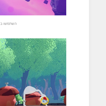
השתמשו ב-Smurfizer כדי לרפא את הצמחים הנגועים בווילאף או תיהנו ממשחק דינמי עם