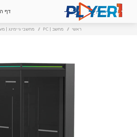
דף ה
ראשי
/
מחשב | PC
/
מחשבי גיימינג | מער