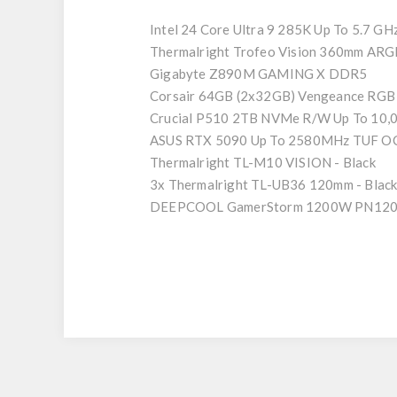
Intel 24 Core
Ultra 9 285K
Up To 5.7 GH
Thermalright Trofeo Vision
360mm
ARG
Gigabyte
Z890M
GAMING X DDR5
Corsair
64GB (2x32GB)
Vengeance RGB
Crucial P510
2TB
NVMe R/W Up To 10,
ASUS
RTX 5090
Up To 2580MHz TUF O
Thermalright
TL-M10
VISION - Black
3x
Thermalright
TL-UB36
120mm - Blac
DEEPCOOL GamerStorm
1200W
PN120