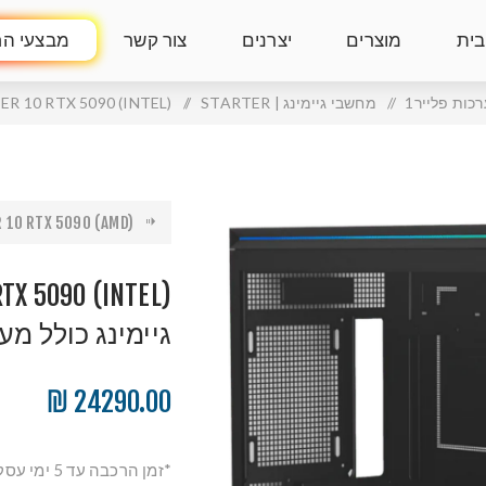
בית
מוצרים
יצרנים
צור קשר
מבצעי הח
כות פלייר1
/
מחשבי גיימינג | STARTER
/
STARTER 10 RTX 5090 (INTEL) | מחשב גיימינג כולל
10 RTX 5090 (AMD) |...
גיימינג כולל מ
24290.00 ₪
*זמן הרכבה עד 5 ימי עסקים*