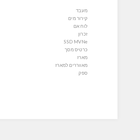
מעבד
קירור מים
לוח אם
זכרון
SSD MVNe
כרטיס מסך
מארז
מאווררים למארז
ספק