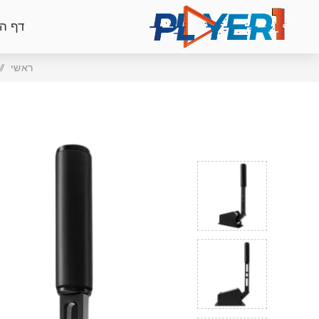
דף ה
ראשי
/