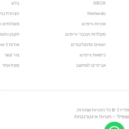
XBOX
בלוג
Nintendo
הצהרת נגי
אזניות גיימינג
משלוחים ו
מקלדות ועכברי גיימינג
תקנון ותנא
הגאים וסימולטורים
אודות Player1: הבית של הגיימרים בישראל
כיסאות גיימינג
צור קשר
אביזרים למחשב
מפת אתר
פלייר1 © כל הזכויות שמורות.
שופילי - חנויות אינטרנטיות