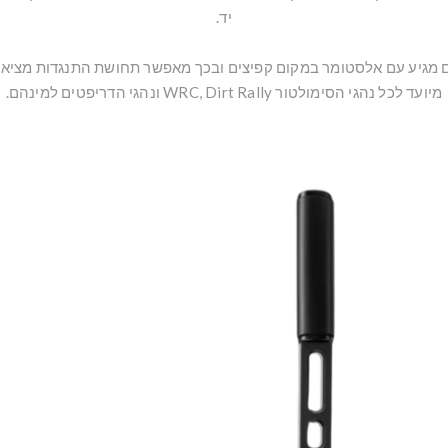
יד.
מגיע עם אלסטומר במקום קפיצים ובכך מאפשר תחושת התנגדות מציאו
מיועד לכל נהגי הסימולטור WRC, Dirt Rally ונהגי הדריפטים למינהם.