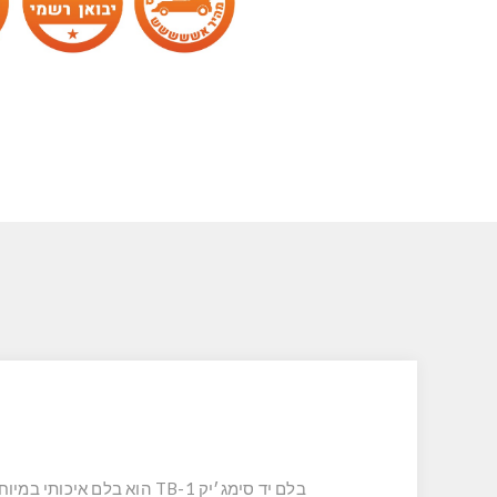
בלם יד סימג׳יק TB-1 הוא