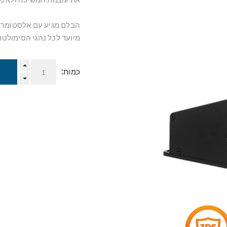
הבלם מגיע עם אלסטומר ב
מיועד לכל נהגי הסימולטור WRC, Dirt Rally ונהגי הדריפטים למי
כמות: