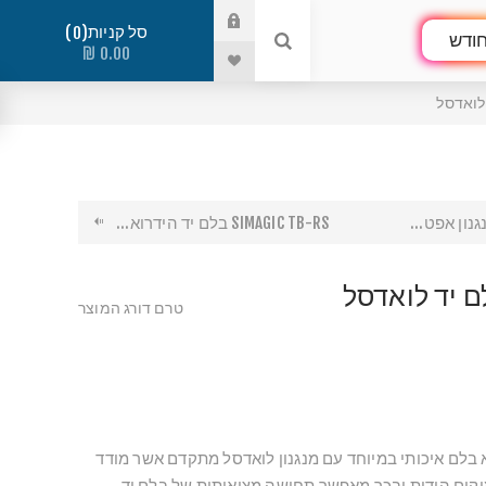
סל קניות
0
ודש
0.00 ₪
SIMAGIC TB-RS בלם יד הידרוא...
טרם דורג המוצר
ד סימג׳יק TB-1 הוא בלם איכותי במיוחד עם מנגנון לואדסל מתקדם אשר מודד
קום הידית ובכך מאפשר תחושה מציאותית של בלם יד.