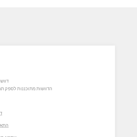
דוושות P500 של סימאג’יק, מציעות חוויית נהיגה מד
הדוושות מתוכננות לספק תגובה מהיר
די
התאמ