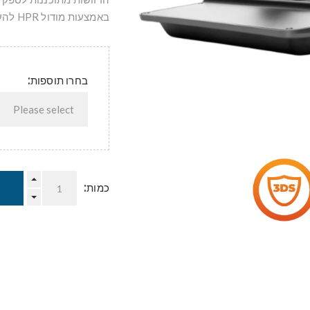
באמצעות מודול HPR להעצמת התחושה והפידבק.
בחרו תוספות:
כמות: