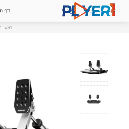
דף ה
ראשי