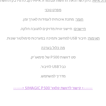
 HPR
:
ניתן לשדרג את הדוושות עם מודול HPR לקבלת פידבק תחושתי משופר.
מפרט טכני
חומר
:
מתכת איכותית לעמידות לאורך זמן.
חיישנים
:
חיישני זווית מדויקים לתגובה חלקה.
תאימות
:
חיבור USB למחשב ותמיכה במערכות סימולטור שונות.
מה כלול בערכה
סט דוושות P500 של סימאג’יק.
כבל USB לחיבור.
מדריך למשתמש.
------> קישור לדוושת קלאץ' SIMAGIC P500 <------