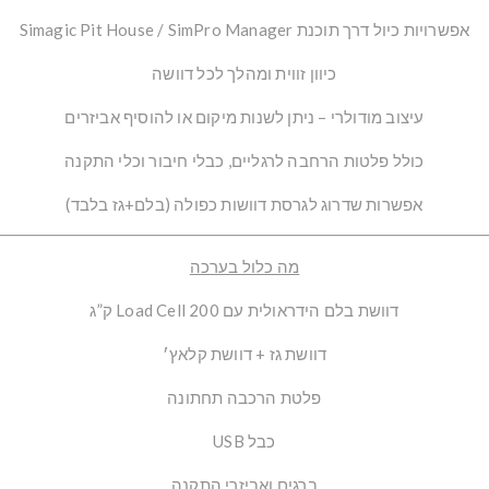
אפשרויות כיול דרך תוכנת
Simagic Pit House / SimPro Manager
כיוון זווית ומהלך לכל דוושה
עיצוב מודולרי – ניתן לשנות מיקום או להוסיף אביזרים
כולל פלטות הרחבה לרגליים, כבלי חיבור וכלי התקנה
אפשרות שדרוג
לגרסת דוושות כפולה (בלם+גז בלבד)
מה כלול בערכה
דוושת בלם הידראולית עם Load Cell 200 ק”ג
דוושת גז + דוושת קלאץ׳
פלטת הרכבה תחתונה
כבל USB
ברגים ואביזרי התקנה