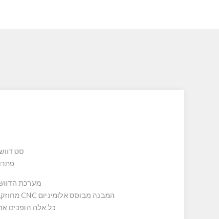
סט דוושות פרימיו
פתרון
מערכת הדוושות Simagic P2000-200R מביאה את תחושת הרכב האמיתי לעמדת
המבנה מבוסס אלומיניום CNC מחוזק, מנגנון בלימה הידראולי, דיוק ברמה הגבוהה ביותר ושליטה מלאה בכל פרמטר דרך תוכנת SimPro Manager –
כל אלה הופכים את