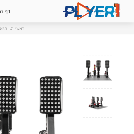
דף ה
ראשי
/
הגאי