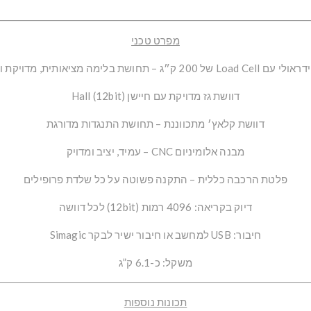
מפרט טכני
דראולי
עם Load Cell של 200 ק״ג – תחושת בלימה מציאותית, מדויקת ורציפה
דוושת גז מדויקת
עם חיישן Hall (12bit)
דוושת קלאץ׳ מתכווננת
– תחושת התנגדות מדורגת
מבנה אלומיניום CNC
– עמיד, יציב ומדויק
פלטת הרכבה כללית
– התקנה פשוטה על כל שלדת פרופילים
דיוק בקריאה
: 4096 רמות (12bit) לכל דוושה
חיבור
: USB למחשב או חיבור ישיר לבקר Simagic
משקל
: כ-6.1 ק”ג
תכונות נוספות