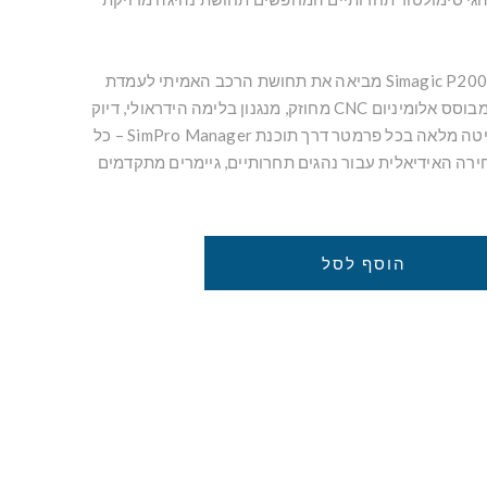
מערכת הדוושות Simagic P2000-200R מביאה את תחושת הרכב האמיתי לעמדת
הסימולטור שלך. המבנה מבוסס אלומיניום CNC מחוזק, מנגנון בלימה הידראולי, דיוק
ברמה הגבוהה ביותר ושליטה מלאה בכל פרמטר דרך תוכנת SimPro Manager – כל
רה האידיאלית עבור נהגים תחרותיים, גיימרים מתקדמים
הוסף לסל