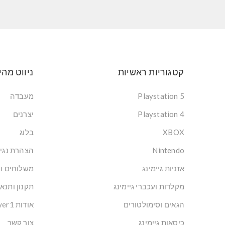
קטגוריות ראשיות
ניווט מהי
Playstation 5
מעבדה
Playstation 4
יצרנים
XBOX
בלוג
Nintendo
הצהרת נגי
אזניות גיימינג
משלוחים ו
מקלדות ועכברי גיימינג
תקנון ותנא
הגאים וסימולטורים
אודות Player1: הבית של הגיימרים בישראל
כיסאות גיימינג
צור קשר