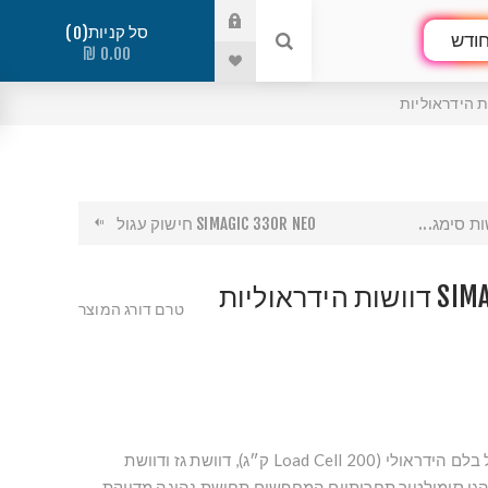
סל קניות
0
ודש
0.00 ₪
SIMAGIC 330R NEO חישוק עגול
דראוליות
טרם דורג המוצר
סט דוושות פרימיום הכולל בלם הידראולי (Load Cell 200 ק״ג), דוושת גז ודוושת
הגי סימולטור תחרותיים המחפשים תחושת נהיגה מדויקת