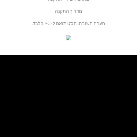
מדריך התקנה
הערה חשובה
: הסט תואם ל-PC בלבד.