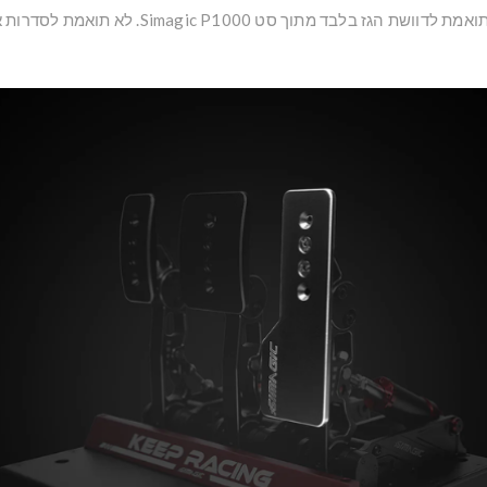
 הגז בלבד מתוך סט Simagic P1000. לא תואמת לסדרות אחרות של דוושות.