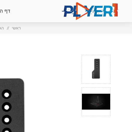
דף ה
ראשי
/
הג