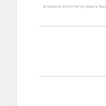
הפלטה הארוכה מספקת שטח דריכה מוגדל לנוחות מירבית, במיוחד ביישומי סימולציה תובעניים ובנהיגת עקב־בוהן (Heel & Toe). אידיאלית לנהגי סימולטורים