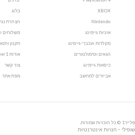
XBOX
בלוג
Nintendo
הצהרת נגי
אזניות גיימינג
משלוחים ו
מקלדות ועכברי גיימינג
תקנון ותנא
הגאים וסימולטורים
אודות Player1: הבית של הגיימרים בישראל
כיסאות גיימינג
צור קשר
אביזרים למחשב
מפת אתר
פלייר1 © כל הזכויות שמורות.
שופילי - חנויות אינטרנטיות