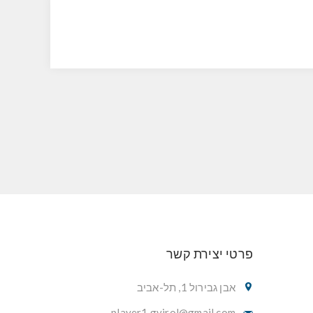
פרטי יצירת קשר
אבן גבירול 1, תל-אביב
player1.gvirol@gmail.com