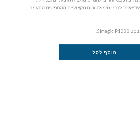
־בוהן (Heel & Toe). אידיאלית לנהגי סימולטורים מקצועיים המחפשים התאמה
Simagi.
הוסף לסל