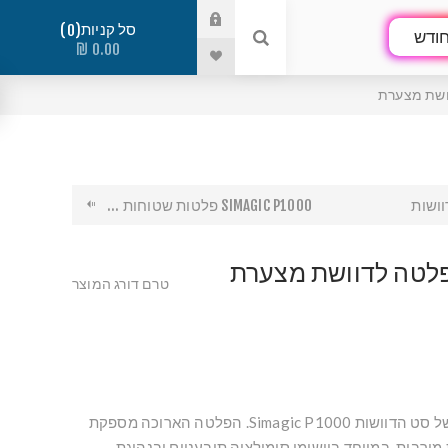
סל קניות
0
ודש
0.00 ₪
SIMAGIC P1000 פלטות שטוחות ...
טרם דורג המוצר
שדרוג ייעודי לדוושת הגז של סט הדוושות Simagic P1000. הפלטה הארוכה מספקת
מירבית, במיוחד ביישומי סימולציה תובעניים ובנהיגת