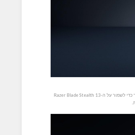
לאפשרות למשחקים ולעבודה בכל מקום: חריץ המחשב הנייד המרופד, הנמצא בתוך התא הראשי, מרופד בבד ארוג רך כדי לשמור על ה-Razer Blade Stealth 13
.