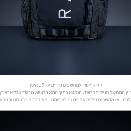
חריץ ייעודי למחשבים ניידים עד 15 אינץ'
כם - או מחשבים ניידים אחרים בגודל דומה - מאוחסנים בבטחה ובנוחות