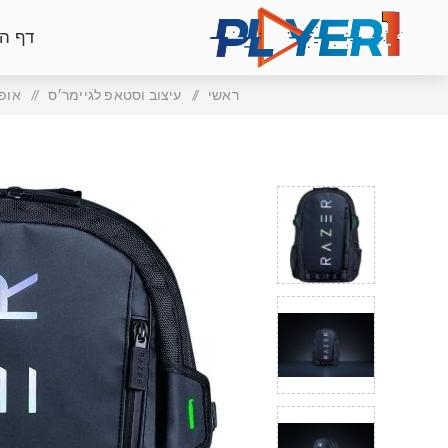
דף ה
ראשי
/
עיצוב וסטאפ לגיימר׳ס
/
אופנה -