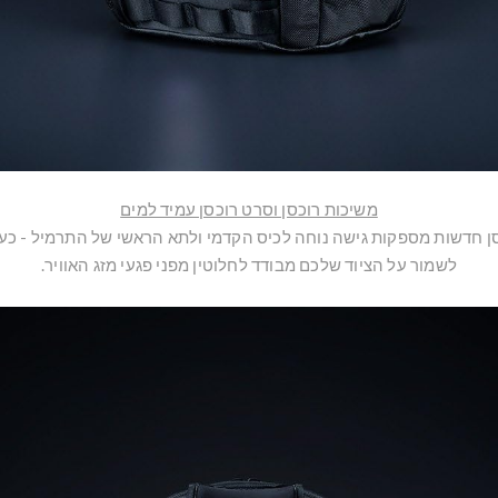
משיכות רוכסן וסרט רוכסן עמיד למים
וכסן חדשות מספקות גישה נוחה לכיס הקדמי ולתא הראשי של התרמיל - כעת
לשמור על הציוד שלכם מבודד לחלוטין מפני פגעי מזג האוויר.