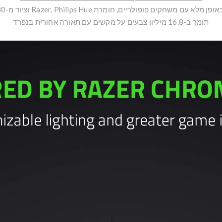
 עם משחקים פופולריים, חומרת Razer, Philips Hue וציוד מ-30 שותפים;
תומך ב-16.8 מיליון צבעים על מקשים עם תאורה אחורית בנפרד