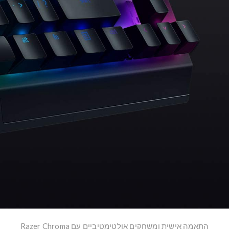
התאמה אישית ומשחקים אולטימטיביים עם Razer Chroma