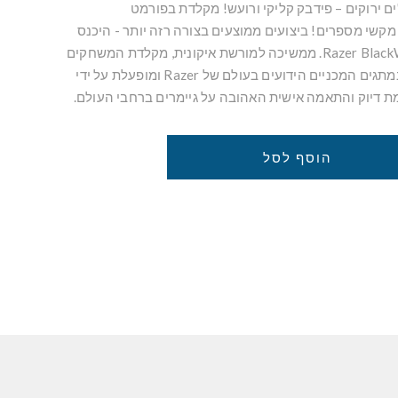
ם ירוקים – פידבק קליקי ורועש! מקלדת בפורמט
- ללא לוח מקשי מספרים! ביצועים ממוצעים בצורה רזה יותר - היכנס
ל-Razer BlackWidow V3 Tenkeyless. ממשיכה למורשת איקונית, מקלדת המשחקים
הקומפקטית הזו מצוידת במתגים המכניים הידועים בעולם של Razer ומופעלת על ידי
הוסף לסל