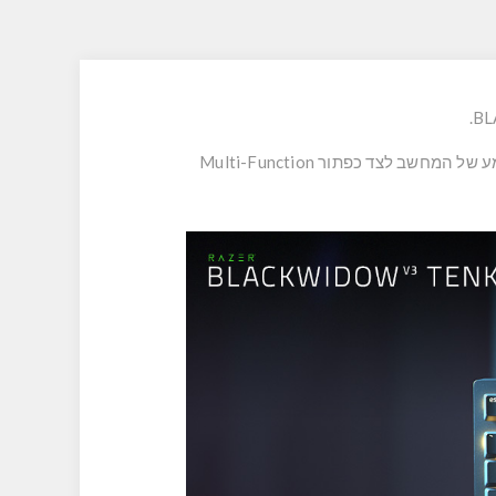
המקלדת מגיעה עם סוויצ'ים ירוקים של רייזר – פידבק לחיצה קליקי ורועש. כולל גלגלת מובנית לשליטה בעוצמת השמע של המחשב לצד כפתור Multi-Function