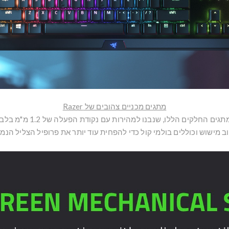
מתגים מכניים צהובים של Razer
גים החלקים הללו, שנבנו למהירות עם נקודת הפעלה של 1.2 מ"מ בלבד,
ב מישוש וכוללים בולמי קול כדי להפחית עוד יותר את פרופיל הצליל הנמו