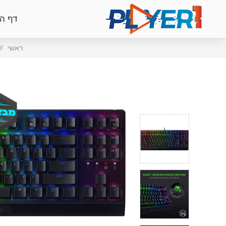
דף ה
ראשי
/