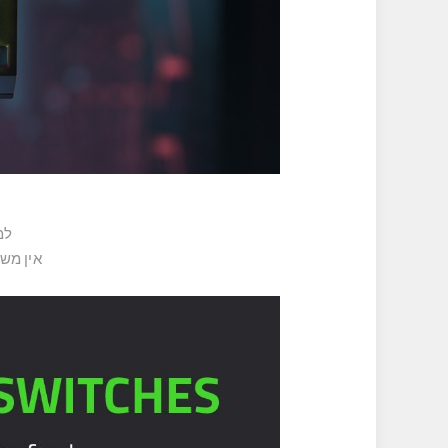
למת
אין משו