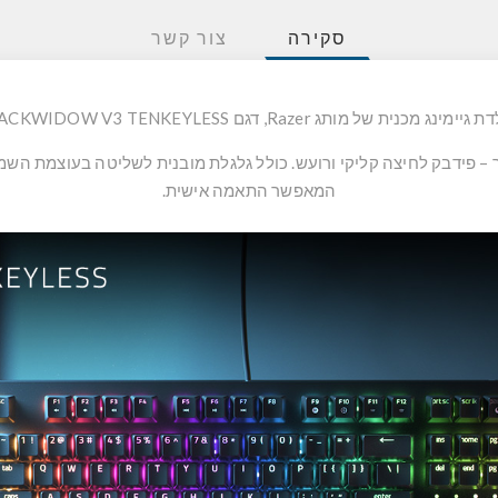
סקירה
צור קשר
מינג מכנית של מותג Razer, דגם BLACKWIDOW V3 TENKEYLESS.
המאפשר התאמה אישית.