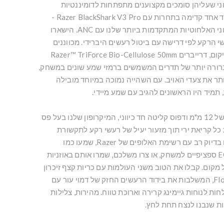
ני שעליהן סומכים מקצוענים מתפתחות לדומיננטיות
אולטימטיבית. הישארו צעד אחד קדימה בתחרות עם Razer BlackShark V3 Pro -
אוזניות הספורט האלקטרוני האלחוטיות המתקדמות ביותר שלנו עם ANC. הישארו
י הרקע לפי דרישה עם ביטול רעשים היברידי. מכווננים
לבהירות משופרת ודיוק מיקום, דרייברים Razer™ TriForce Bio-Cellulose 50mm
ה ברורה יותר של תדרים המשמשים ברמזי שמע שונים במשחק,
ותר את צעדי האויב. עם השהייה נמוכה במיוחד מובילה
חמושים בקפסולה גדולה של 12 מ"מ ודפוס קליטה חד כיווני, המיקרופון שלנו בעל פס
ל קריאת ירי תוך מזעור יעיל של רעשי רקע לתקשורת
ברורה וממוקדת. מכווננים בדיוק רב עם רשימת האלופים של Razer, שמעו כמו
המקצוענים עם פרופילי EQ ספציפיים למשחק, או צרו משלכם, שמרו אותם באוזניות
 מקום. קבלו את הטוב משני העולמות עם כריות קצף זיכרון
דו-שכבתיות מדגם FlowKnit, המשלבות את בידוד הרעשים החזק של דמוי עור עם
ת לנוחות גיימינג קרירה וארוכת טווח. מהירות, צלילות
יות שנבנו לנצח תחת לחץ.