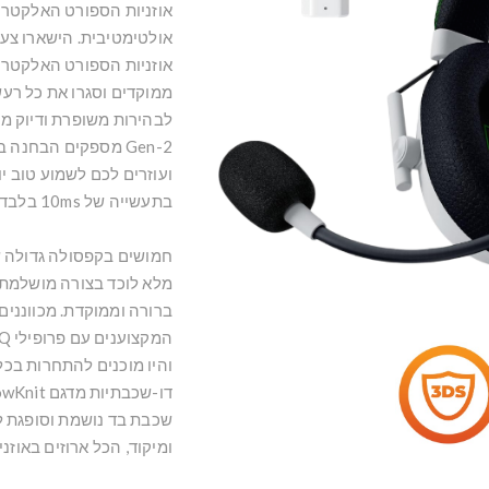
אוזניות הספורט האלקטרו
ממוקדים וסגרו את כל רעש
Gen-2 מספקים הבחנ
ועוזרים לכם לשמוע טוב י
בתעשייה של 10ms בלבד, תמיד היו הראשונים להגיב עם שמע מיידי.
מלא לוכד בצורה מושלמת כ
והיו מוכנים להתחרות בכל
שכבת בד נושמת וסופגת לחו
ומיקוד, הכל ארוזים באוזנ