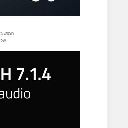
חמוש בקפסולה גדולה של 
של shotcalls בצורה ברורה ומדכא ביעילות רעשי רקע עם דפוס קליטה חד כיו