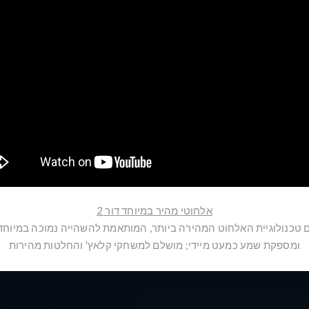
אלחוטי מהיר במיוחד דור 2
לוגיית האלחוט המהירה ביותר, המותאמת להשהייה נמוכה במיוחד של 10 מילישניות ב
ומספקת שמע כמעט מיידי; מושלם למשחקי קלאץ' והחלטות מהירות