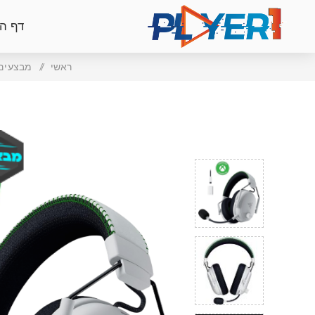
דף ה
ראשי
/
מבצעים