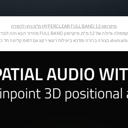
מיקרופון HYPERCLEAR FULL BAND 12 מ"מ ניתן להסרה
12 מ"מ, מיקרופון FULL BAND מהדור הבא הזה לוכד כל פרט
וני