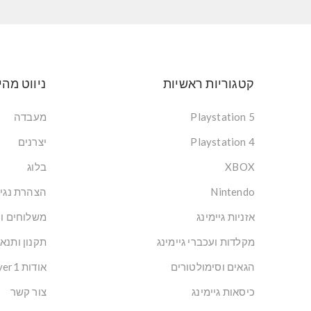
קטגוריות ראשיות
ניווט מהי
Playstation 5
מעבדה
Playstation 4
יצרנים
XBOX
בלוג
Nintendo
הצהרת נגי
אזניות גיימינג
משלוחים ו
מקלדות ועכברי גיימינג
תקנון ותנא
הגאים וסימולטורים
אודות Player1: הבית של הגיימרים בישראל
כיסאות גיימינג
צור קשר