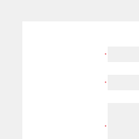
*
*
*