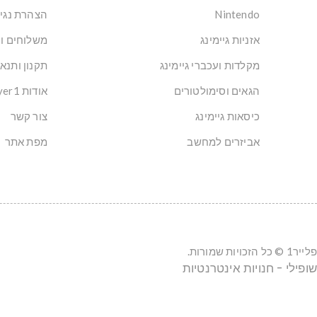
Nintendo
הצהרת נגי
אזניות גיימינג
משלוחים ו
מקלדות ועכברי גיימינג
תקנון ותנא
הגאים וסימולטורים
אודות Player1: הבית של הגיימרים בישראל
כיסאות גיימינג
צור קשר
אביזרים למחשב
מפת אתר
פלייר1 © כל הזכויות שמורות.
שופילי - חנויות אינטרנטיות