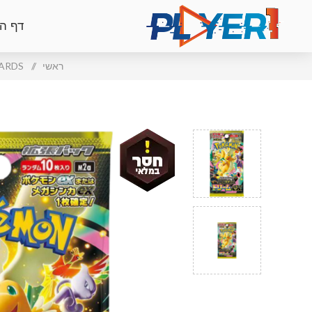
דף ה
ראשי
/
NG CARDS