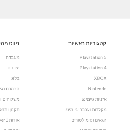
קטגוריות ראשיות
ניווט מהי
Playstation 5
מעבדה
Playstation 4
יצרנים
XBOX
בלוג
Nintendo
הצהרת נגי
אזניות גיימינג
משלוחים ו
מקלדות ועכברי גיימינג
תקנון ותנא
הגאים וסימולטורים
אודות Player1: הבית של הגיימרים בישראל