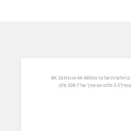
(UHBR20) וחיבור HDMI 2.1b, עם תמיכה ברזולוציות של עד 4K 480Hz או 8K 165Hz