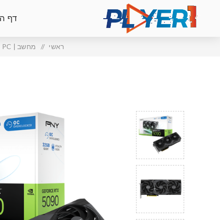
דף ה
ראשי
/
מחשב | PC