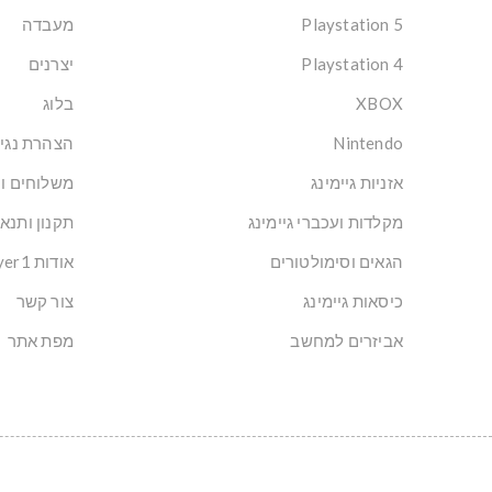
Playstation 5
מעבדה
Playstation 4
יצרנים
XBOX
בלוג
Nintendo
הצהרת נגי
אזניות גיימינג
משלוחים ו
מקלדות ועכברי גיימינג
תקנון ותנא
הגאים וסימולטורים
אודות Player1: הבית של הגיימרים בישראל
כיסאות גיימינג
צור קשר
אביזרים למחשב
מפת אתר