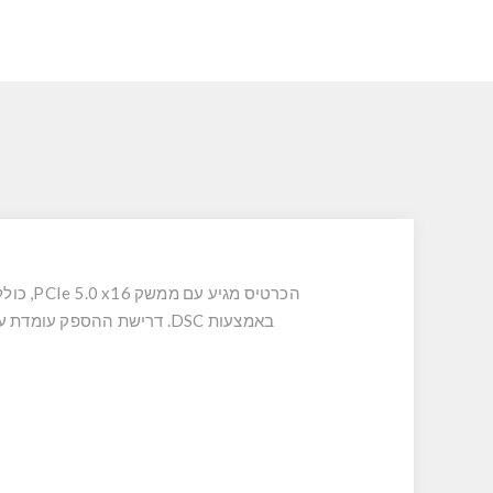
הכרטיס מגיע עם ממשק PCIe 5.0 x16, כולל
באמצעות DSC. דרישת ההספק עומדת על 575W עם מחבר 16 פינים (כולל מתאם ל-4×8 פינים), והוא שוכן בגוף בגודל 3.5 סלוט עם אורך של 328.7 מ"מ.