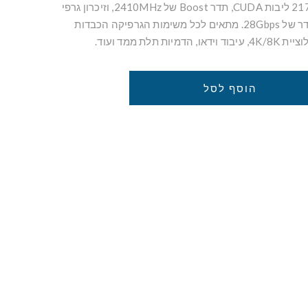
חסרי תקדים הודות ל-21760 ליבות CUDA, תדר Boost של 2410MHz, וזיכרון גרפי
מהיר 32GB GDDR7 בתדר של 28Gbps. מתאים לכל משימות הגרפיקה הכבדות
 תלת ממד ועוד.
הוסף לסל