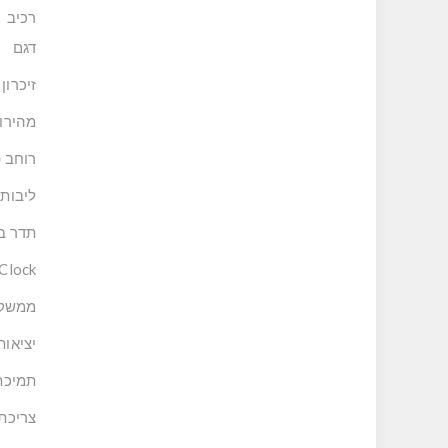
רכיב
דגם
זיכרון
מהירות
רוחב 
ליבות CUDA
תדר ב
Clock
ממשק
יציאות
תמיכת 
צריכת ח