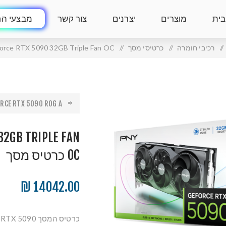
בית
מוצרים
יצרנים
צור קשר
מבצעי הח
/
רכיבי חומרה
/
כרטיסי מסך
/
PNY GeForce RTX 5090 32GB Triple Fan OC
CE RTX 5090 ROG A...
32GB TRIPLE FAN
OC כרטיס מסך
14042.00 ₪