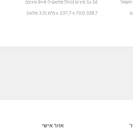
 חשמל
1x 16 פינים (כולל מתאם ל-4×8 פינים)
ם
328.7 x 137.7 x 70.0 מ"מ (3.5 סלוט)
ר
אזור אישי