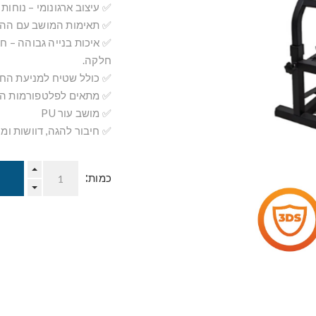
✅ עיצוב ארגונומי – נוחו
✅ תאימות המושב עם ההגה T128P לפלייסטיישן 4 \ פלייסטיישן 5
✅ איכות בנייה גבוהה – חו
חלקה.
✅ כולל שטיח למניעת הח
✅ מתאים לפלטפורמות המשחק (/PC
✅ מושב עור PU
✅ חיבור להגה, דוושות ומו
כמות: