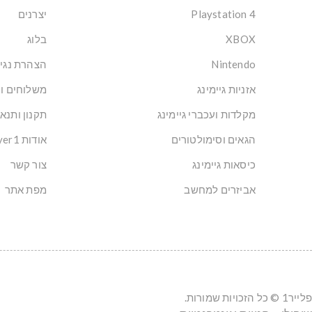
Playstation 4
יצרנים
XBOX
בלוג
Nintendo
הצהרת נגי
אזניות גיימינג
משלוחים ו
מקלדות ועכברי גיימינג
תקנון ותנא
הגאים וסימולטורים
אודות Player1: הבית של הגיימרים בישראל
כיסאות גיימינג
צור קשר
אביזרים למחשב
מפת אתר
פלייר1 © כל הזכויות שמורות.