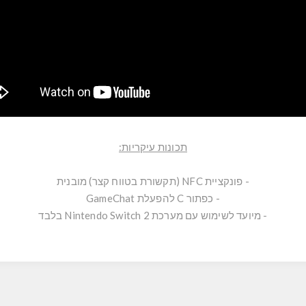
תכונות עיקריות:
- פונקציית NFC (תקשורת בטווח קצר) מובנית
- כפתור C להפעלת GameChat
- מיועד לשימוש עם מערכת Nintendo Switch 2 בלבד