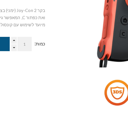
בקר Joy-Con 2 (ימני) בצבע אדום בהיר כולל פונקציית NFC (תקשורת בטווח קצר)
ואת כפתור C, המאפשר גישה ל-GameChat.
מיועד לשימוש עם קונסולת Nintendo Switch 2 בל
כמות: