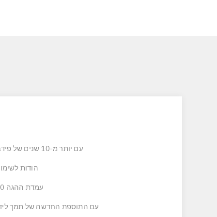
עם יותר מ-10 שנים של פידבקים מהלקוחות על Next Level Racing, עמדת ההגה 2.0 מהווה אמת מידה לעמדות הגה מתקפלות.
הודות לשימוש
עמדת ההגה 2.0 מציעה לשוק מגוון רחב יותר של התאמות ותאימות לרכיבי אלקטרוניקה, תחרויות סים.
עם התוספת החדשה של תמך לידיות