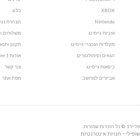
XBOX
בלוג
Nintendo
הצהרת נגי
אזניות גיימינג
משלוחים ו
מקלדות ועכברי גיימינג
תקנון ותנא
הגאים וסימולטורים
אודות Player1: הבית של הגיימרים בישראל
כיסאות גיימינג
צור קשר
אביזרים למחשב
מפת אתר
פלייר1 © כל הזכויות שמורות.
שופילי - חנויות אינטרנטיות