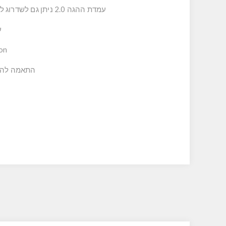
עמדת ההגה 2.0 ניתן גם לשדרוג לתא טייס מלא עם תוספת של Next Level Racing® GTSeat Add-on וכן תאימות תנועה ליצירת פתרון מלא.
ער
d-on
התאמה להגאים ודוושו