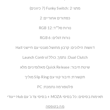
מתגי Funky Switch: 2 (7 כיוונים)
כפתורים אחוריים: 2
נורות סל״ד: 12 RGB
נורות דגלים: 6 RGB
דוושות הילוכים: קרבון מחושל מגנטי עם חיישני Hall
Dual Clutch: נתמך, כולל Launch Control
שיטת חיבור: Quick Release מאלומיניום מלא
תקשורת: חיבור קווי עם Slip Ring מוליך
פלטפורמה נתמכת: PC
תאימות בסיסים: כל בסיסי MOZA + בסיסי צד ג’ עם Hub ייעודי
מה בקופסה