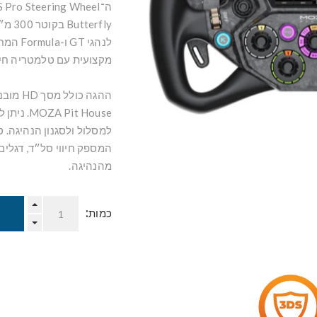
rfly
לנהגי 
מקצועית עם טלמטריה חיה
it House
המספק חיווי סל״ד, דגלים
מהנהיגה.
כמות: