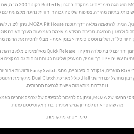
MO
הוא הגה סימרייסינג 
ההגה כולל מסך HD מובנה בגודל 2.99 אינ
ול ולסגנון הנהיגה. סביבת המידע מועצמת באמצעות מערך תאורת RGB מתקדם,
יווי סל״ד, דגלים וסטטוס מירוץ בזמן אמת – מבלי להסיח את הדעת מה
מבנה ההגה משלב חומרים מחוזקי סיבי פחמן יחד עם ליבת פ
 ונוחות גם במקצים ארוכים ואינטנסיביים.
מערך הקלט מרשים במיוחד וכולל 10 כפתורי 
Dual  מתקדמת התומכת בזינוקים מהירים, Launch Contro
l והגדרות מותאמות אישית לנהיגה תחרותית.
מה שהופך אותו לפתרון גמיש ועתידני בתוך אקוסיסטם פתוח.
סימרייסינג מתקדמות.