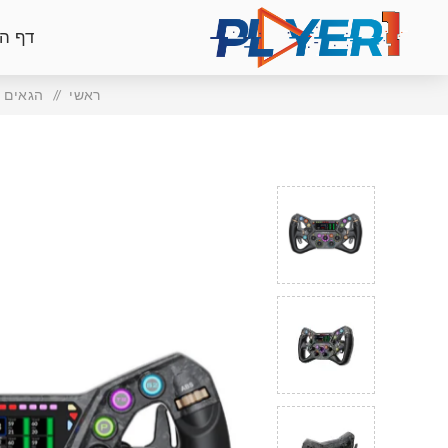
דף ה
ראשי
/
הגאים ו