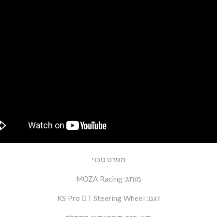
מפרט טכני
מותג: MOZA Racing
דגם: KS Pro GT Steering Wheel