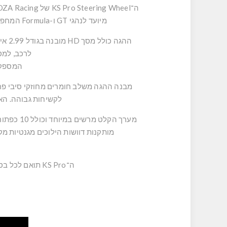
ה־KS Pro Steering Wheel של
ZA Racing
מיועד לנהגי GT ו-Formula המחפשים תגובתיות מהירה, צפיפות שליטה גבוהה וחוויית נהיגה מקצועית עם טלמטריה חיה ושדרוג עתידי בטוח.
לרכב, למסל
המספק ח
לקשיחות גבוהה. האחיזה עשויה TPE רך ועמיד, המעניק שליטה בטוחה
מותקנות דוושות הילוכים מגנטיות מקרבון מחושל עם חיישני Hall, כולל מערכת Clutch
ה־KS Pro תואם לכל בסיסי ההיגוי של MOZA, וניתן גם לחיבור לבסיסים של יצרנים אחרים באמצעות ערכת Hub ייעודית,