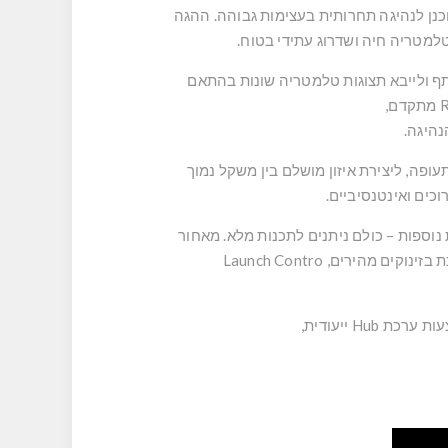
מתקדם בסגנון Butterfly בקוטר 300 מ״מ, שתוכנן לנהיגה תחרותית בעצימות גבוהה. ההגה
ץ’, הניתן להתאמה מלאה דרך תוכנת MOZA Pit House. ניתן ליצור, לשתף ולייבא תצוגות טלמטריה שונות בהתאם
נהיגה.
לדה חזקה ו־Quick Release מאלומיניום מלא בדרגת תעופה, ליצירת איזון מושלם בין משקל נמוך
RGB מוארים, אנקודרים סיבוביים, מתגי Funky Switch ודוושות אחוריות נוספות – כולם ניתנים לתכנות מלא. מאחור