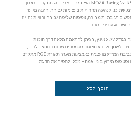
ה־KS Pro Steering Wheel של MOZA Racing הוא הגה סימרייסינג מתקדם בסגנון
Butte בקוטר 300 מ״מ, שתוכנן לנהיגה תחרותית בעצימות גבוהה. ההגה מיועד
GT ו-Formula המחפשים תגובתיות מהירה, צפיפות שליטה גבוהה וחוויית נהיגה
 ושדרוג עתידי בטוח.
ההגה כולל מסך HD מובנה בגודל 2.99 אינץ’, הניתן להתאמה מלאה דרך תוכנת
MOZA P. ניתן ליצור, לשתף ולייבא תצוגות טלמטריה שונות בהתאם לרכב,
למסלול ולסגנון הנהיגה. סביבת המידע מועצמת באמצעות מערך תאורת RGB מתקדם,
 וסטטוס מירוץ בזמן אמת – מבלי להסיח את הדעת
הוסף לסל