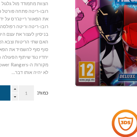
הצוות מתמודד מול גלגול נ
רובו-ריטה פתחה פורטל כ
את הפאוור ריינג'רס על י
רובו-ריטה וריטה רפולסה
בניסיון לעצור את עצם היו
סוף סוף להשמיד את הפאוו
יחדיו נגד שיתוף הפעולה 
לא יהיה אותו דבר…
כמות: