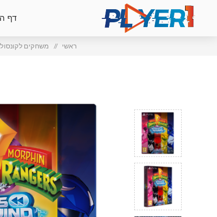
דף ה
ראשי
/
משחקים לקונסולו