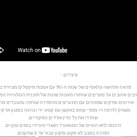
פיצ'רים -
מראה ותחושה קלאסיים של שנות ה-90 עם אמנות פיקסלים מצוירת ביד.
יבים אהובים על מעריצים שוחזרו מעונות שונות של תוכנית הטלוויזיה המ
אירועים ופרקים שמזוהים עם המעריצים מהסדרה שוחזרו ומעובדים מח
משחק לחימה דו-ממדי עמוס באקשן עם קטעי ירי ונהיגה בסגנון ארקיי
שחררו את כל הדינוזורדים המקוריים.
היכנסו לתא הטייס של המגאזורד האגדי והורידו בוסים ענקיים.
תמיכה במצב לא מקוון ומקוון עבור עד 6 שחקנים.