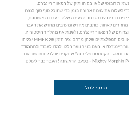
שמות רובוטי של אויבם הוותיק של הפאוור ריינג'רס.
די לשלוח את עצמה אחורה בזמן כדי שתוכל סוף סוף לנצח
די יצירת ברית עם הגרסה הצעירה שלה. בעבודה משותפת,
 מחזירים לאחור, כותבים מחדש ומערבים מחדש את העבר
וצרותם של הפאוור ריינג'רס, ולשנות את מהלך ההיסטוריה.
האם שתי הריטות וצבא האויבים המפלצתיים שלהן מרחבי ציר הזמן של MMPR יצליחו
ר ריינג'רס? או האם בני הנוער הללו ילמדו לעבוד ולהתמודד
הכרונולוגי והקטסטרופלי הזה? שחקנים יוכלו לחוות שוב את
מקורות ה-Mighty Morphin Power Rangers - בפעם הראשונה! העבר כבר לעולם
הוסף לסל