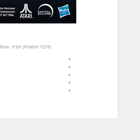
מלבד המשחק הפיזי, Mighty Morphin Power Rangers: Rita's Rewind – Deluxe Edition כוללת את הפריטים הבלעדיים הבאים: