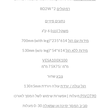
רמקולים
8Ω2W *2
נתונים פיזיים
משקל (נטו)
6 ק"ג
מידות עם רגל
614*235*700mm (with leg)
מידות ללא רגל
614*54*530mm (w/o leg)
VESA
100X100
מ"מ /75X75 מ"מ
צבע
שחור
רגל עולה / יורדת
עולה ויורדת 130±5mm
90
PIVOT
מעלות | אפשרות שימוש לשל המסך לאורכו
סביב המסך ימינה או שמאלה
0-30 מעלות