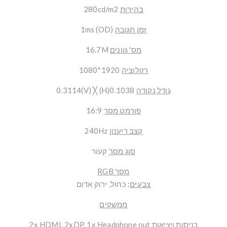
בהירות
280cd/m2
זמן תגובה
1ms (OD)
מס' גוונים
16.7M
רזולוציה
1920*1080
גודל נקודה
0.1038(H) ╳ 0.3114(V)
פורמט מסך
16:9
קצב ריענון
240Hz
סוג מסך
קעור
מסך RGB
צבעים
: כחול, ירוק אדום
ממשקים
כניסות ויציאות
2x HDMI, 2xDP, 1x Headphone out