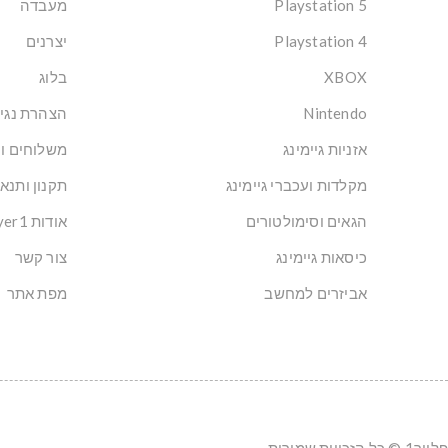
Playstation 5
מעבדה
Playstation 4
יצרנים
XBOX
בלוג
Nintendo
הצהרת נגי
אזניות גיימינג
משלוחים ו
מקלדות ועכברי גיימינג
תקנון ותנא
הגאים וסימולטורים
אודות Player1: הבית של הגיימרים בישראל
כיסאות גיימינג
צור קשר
אביזרים למחשב
מפת אתר