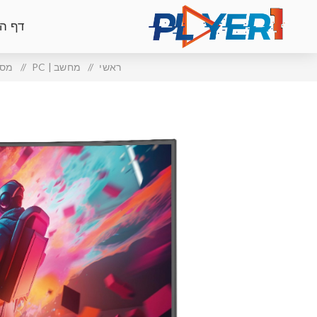
דף ה
ראשי
/
מחשב | PC
/
מסכ