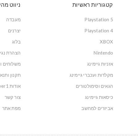
קטגוריות ראשיות
ניווט מהי
Playstation 5
מעבדה
Playstation 4
יצרנים
XBOX
בלוג
Nintendo
הצהרת נגי
אזניות גיימינג
משלוחים ו
מקלדות ועכברי גיימינג
תקנון ותנא
הגאים וסימולטורים
אודות Player1: הבית של הגיימרים בישראל
כיסאות גיימינג
צור קשר
אביזרים למחשב
מפת אתר