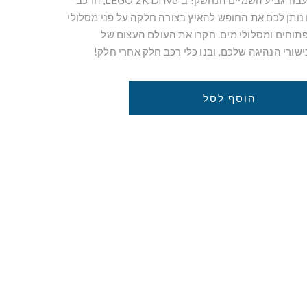
של יריבי מירוצים פרועים עבור גביע השמיים הנחשק! ב-LEGO 2K Drive, הרכב
תן לכם את החופש להאיץ בצורה חלקה על פני מסלולי
תוחים ומסלולי מים. חקרו את העולם העצום של
הוסף לסל