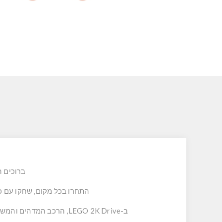
ברוכים הבאים ל-Bricklandia, ביתה של 
התחרו בכל מקום, שחקו עם כל
ב-LEGO 2K Drive, הרכב המדהים והמשתנה שלכם נותן לכם את החופש להאיץ בצורה חלקה על פני מסלולי מרוצים מרתקים, שטחים פתוחים ומסלולי מים.