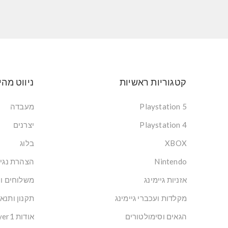
קטגוריות ראשיות
ניווט מהי
Playstation 5
מעבדה
Playstation 4
יצרנים
XBOX
בלוג
Nintendo
הצהרת נגי
אזניות גיימינג
משלוחים ו
מקלדות ועכברי גיימינג
תקנון ותנא
הגאים וסימולטורים
אודות Player1: הבית של הגיימרים בישראל