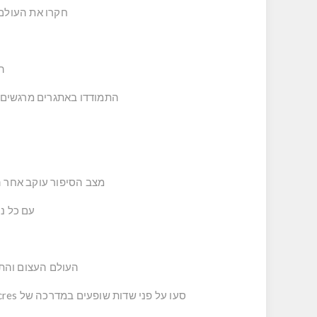
חקרו את העולם העצום של Bricklandia, והפגינו את כישורי
הי
התמודדו באתגרים מרגשים, 
מצב הסיפור עוקב אחר ה
עם כל ניצח
העולם העצום והתוסס של Bricklandia הוא שלכם לחקור כרצונכם, עמוס בצ
סעו על פני שדות שופעים במדרכה של Turbo Acres, צאו לשטח המדבריות של מחוזBig Butte, שייטו על פני מסלולי המים הציוריים של עמק Prospecto, ועוד.