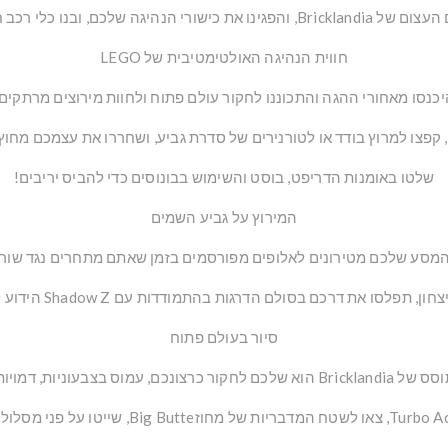
 הנהיגה שלכם, ובנו כלי רכב חלק אחרי חלק!
חווית הנהיגה האולטימטיבית של
LEGO
כנסו מאחורי ההגה והתכוננו לחקור עולם פתוח ולחוות מירוצים מרתקים
קפצו למרוץ בודד או לטורנירים של סדרת גביע, ושחררו את עצמכם מחוץ 
שלטו באומנות הדריפט, בוסט והשימוש בבונוסים כדי להביס יריבים!
המירוץ על גביע השמים
מסע שלכם מטירונים לאלופים מפורסמים בזמן שאתם מתחרים נגד שורה 
ון, תפלסו את דרכם בסולם הדרגות בהתמודדות עם Shadow Z הידוע לשמצה.
סיור בעולם פתוח
בעוניות, דמויות ומשימות מוזרות.