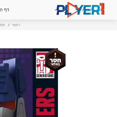
דף ה
ראשי
/
פסל