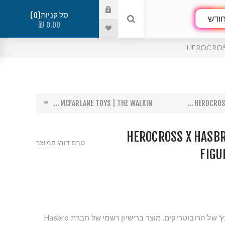
סל קניות
0
ודש
0.00 ₪
HEROCROSS
MCFARLANE TOYS | THE WALKIN...
HEROCROSS
HEROCROSS X HASBR
טרם דורג המוצר
FIGU
בובת אספנים בגודל 6 אינץ' של הרובוטריקים. מוצר ברישיון רשמי של חברת Hasbro