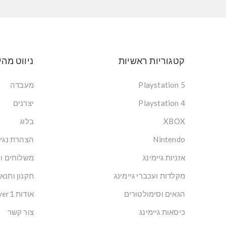
קטגוריות ראשיות
ניווט מהי
Playstation 5
מעבדה
Playstation 4
יצרנים
XBOX
בלוג
Nintendo
הצהרת נגי
אזניות גיימינג
משלוחים ו
מקלדות ועכברי גיימינג
תקנון ותנא
הגאים וסימולטורים
אודות Player1: הבית של הגיימרים בישראל
כיסאות גיימינג
צור קשר