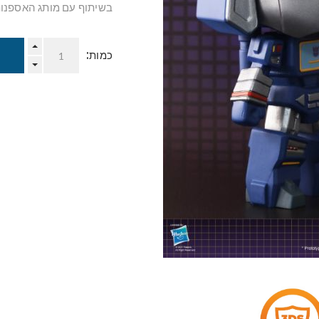
בשיתוף עם מותג האספנות erocross
כמות: