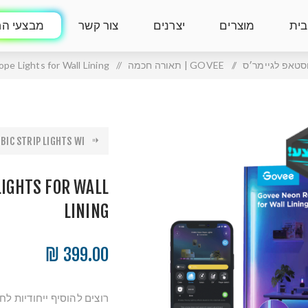
בית
מוצרים
יצרנים
צור קשר
מבצעי הח
וסטאפ לגיימר׳ס
/
GOVEE | תאורה חכמה
/
e Lights for Wall Lining
IC STRIP LIGHTS WI...
LIGHTS FOR WALL
LINING
399.00 ₪