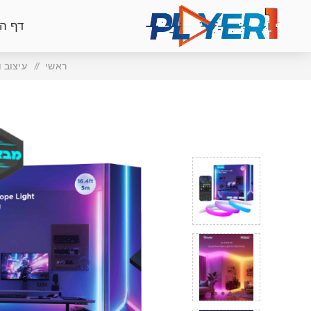
דף ה
ראשי
/
עיצוב 