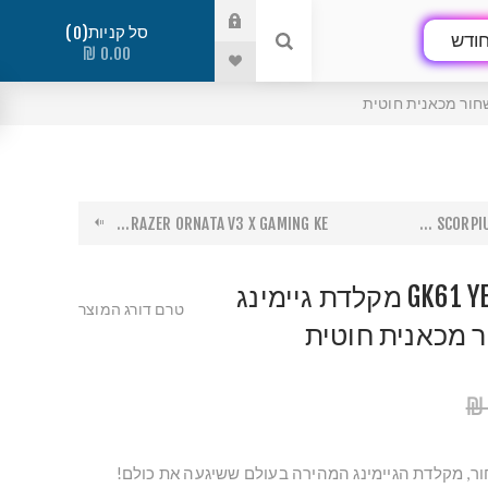
סל קניות
0
ודש
0.00 ₪
RAZER ORNATA V3 X GAMING KE...
SCORPIUS
GK61 YELLOW SWITCHES מקלדת גיימינג
טרם דורג המוצר
 בצבע שחור, מקלדת הגיימינג המהירה בעולם ששיגעה את כולם!