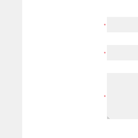
*
*
*