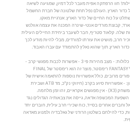
לות! חוו הרפתקה אפית מעבר לכל דמיון, שמגיעה לשיאה
ל כדור הארץ. העולם נפל תחת שלטונה של חברת החשמל
לט על כוח החיים של כדור הארץ, אנרגיית מאקו.
גארד, קבוצת מורדים אנטי-שינרה המכנה את עצמה אוולנש
 שלה. קלאוד סטריף, חבר לשעבר ביחידת החיילים העילית
ר חרב, מושיט את עזרתו למורדים, מבלי להיות מודע לכך
 כדור הארץ, תוך שהוא נאלץ להתמודד עם עברו האבוד.
התכונות הנוספות הבאות כלולות: - מצב מהירות פי 3 - אפשרות לכבות מפגשי קרב -
מצב שיפור קרב, סופי FANTASY VIII רימסטר, מוצר זה הוא רימסטר של FINAL
F, הכולל שיפורים מרובים, כולל אפשרויות נוספות להתאמה אישית של
חוויית המשחק והקושי, כגון: - אפשרויות סיוע בקרב (חיזוקי נק"כ, מד ATB ושבירת
גבולות) - שיפור מהירות המשחק (X3) - אין מפגשים אקראיים, זהו זמן מלחמה.
השפעת המכשפה אדאה, גייסה את צבאותיה הגדולים נגד
ל וחברים אחרים בסייד, כוח שכירי חרב עילית, חוברים יחד
ת, כדי להילחם בשלטון הרודני של גאלבדיה ולמנוע מאדאה
ת.