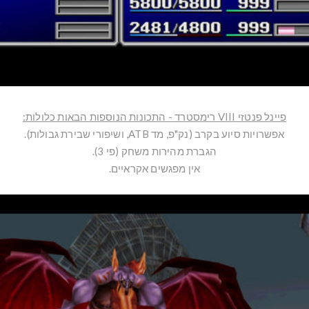
פיינל פנטזי VIII רימסטרד - התכונות הנוספות הבאות כלולות:
אפשרויות סיוע בקרב (נק"פ, מד ATB, ושיפורי שבירת גבולות).
הגברת מהירות משחק (פי 3).
אין מפגשים אקראיים.