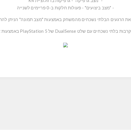
- "מצב גרפיקה" - גרפיקות ברזולוציית K4
- "מצב ביצועים" - פעולות חלקות ב-0 פריימים לשנייה
 את הרגעים הבלתי נשכחים מהמשחק באמצעות "מצב תמונה" הניתן להת
DualSens של PlayStation 5 באמצעות אינטגרציות תגובות השלט