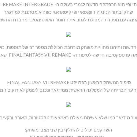
תקה חדשה לגמרי בעולם ה- FINAL FANTASY VII REMAKE INTERGRADE.
שחקו בתור הנינג'ה הוואטאי יופי קיסאראגי כשהיא מסתננת למידגאר
זימה עם מפקדת המפולת לגנוב את החומר האולטימטיבי מחברת החשמל
 חדשות ותיהנו מחוויית משחק מורחבת הכוללת מספר רב של תוספות, כול
חדשה לסיפור ה- FINAL FANTASY VII REMAKE שאי אפשר לפספס.
סיפור המשחק הראשון בפרויקט FINAL FANTASY VII REMAKE
ר עד הבריחה של המפלגה הראשית ממידגאר ונכנס לעומק לאירועים המ
יר מידגאר כמו שלא עשיתם מעולם באמצעות טקסטורות, תאורה ורקעים
השחקנים יכולים להחליף בין שני מצבי משחק: