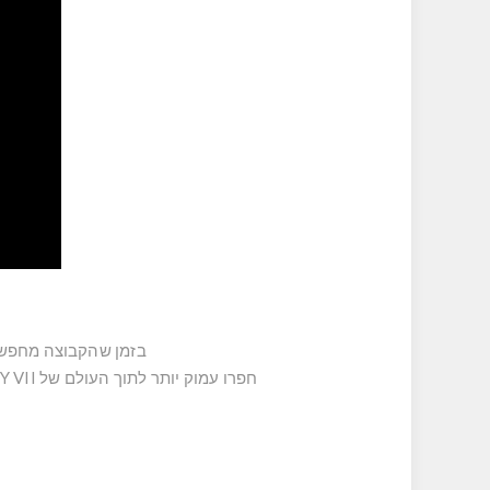
בזמן שהקבוצה מחפשת את Sephiroth, תוכלו לחקור את האזורים היפים והרחבים של העול
חפרו עמוק יותר לתוך העולם של FINAL FANTASY VII עם תוכן צדדי מתגמל ומיני-משחקים, בתוספת צורות תחבורה ייחודיות שונות כדי לנווט בעולם.