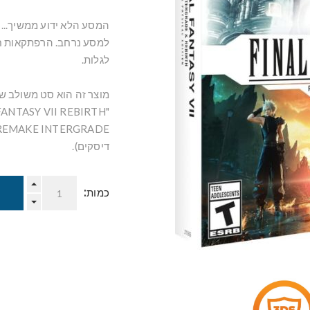
למסע נרחב. הרפתקאות ח
לגלות.
דיסקים).
כמות: