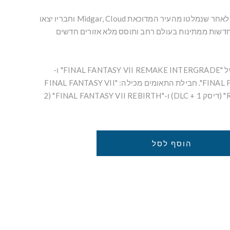
המסע הלא ידוע ממשיך... לאחר שנמלטו מהעיר המדוכאת Midgar, Cloud וחבריו יצאו
דשות ממתינות בעולם רחב ותוסס מלא אזורים חדשים
מוצר זה הוא סט משולב של "FINAL FANTASY VII REMAKE INTERGRADE" ו-
"FINAL FANTASY VII REBIRTH". חבילת התאומים מכילה: "FINAL FANTASY VII
REMAKE INTERGRADE" (דיסק 1 + DLC) ו-"FINAL FANTASY VII REBIRTH" (2
הוסף לסל