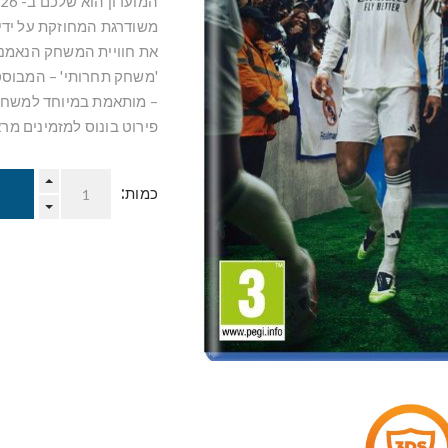
את חוויית המשחק הנאמנה
'משחק תחרותי' – המבוסס
– מותאמת במיוחד למשחק קבוצתי של l Ultimate
פירוט בונוס למזמינים מ
כמות: