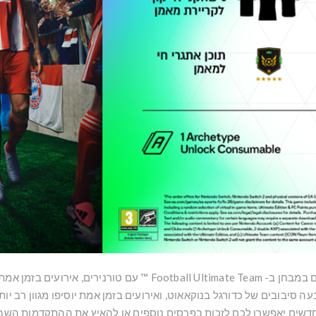
 וחוויית 'יריבים ואלופים' מרעננת.
 סיבובים של כדורגל בנוקאאוט, ואירועים בזמן אמת יוסיפו מגוון רב יות
דשים יאפשרו לכם לזכות בפרסים נוספים או להאיץ את ההתקדמות השב