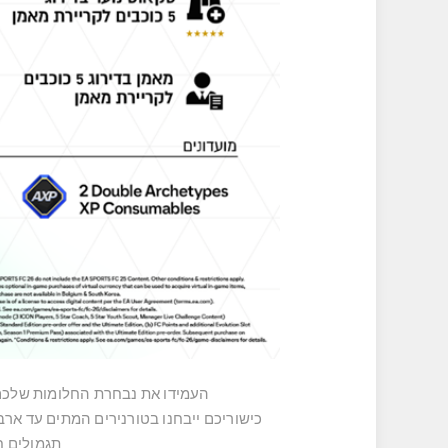
העמידו את נבחרת החלומות שלכם במבחן ב- Football Ultimate Team ™ עם טורנירים, אירועים בזמן אמת,
כישוריכם ייבחנו בטורנירים המתים עד ארבעה
תגמולים ח