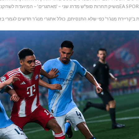
ב'קריירת מנג'ר' כפי שלא התנסיתם, כולל אתגרי מנג'ר חדשים לגמרי בז