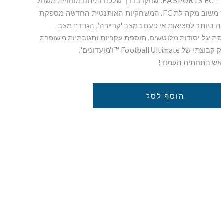
המועדון הוא שלכם ב- EA SPORTS FC™ 26. שחקו בדרך שלכם ותיהנו מחוויית משחק
משודרגת המחוזקת על ידי משוב מקהילת FC. המשחקיות האותנטית החדשה מספקת
 ביותר למציאות אי פעם במצב 'קריירה', הגדרת מצב
ת על יסודות מלוטשים, תוספת עקביות ותגובתיות משופרת
Footbal ™ו'מועדונים'.
ראש בתחתית העמוד!
הוסף לסל