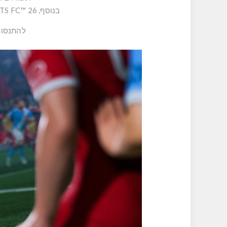
בנוסף, EA SPORTS FC™ 26משיק תחרות סופ"ש מדרג שני – 'מאתגרים' – המיועדת לשחקנים בליגות הנמוכות.
להתנסות 