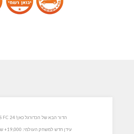
הדור הבא של הכדורגל כאן! EA SPORTS FC 24 הוא היורש הרשמי של סדרת משחקי FIFA האהובה שייקח את משחק הכדורגל שלב אחד קדימה!
עידן חדש למשחק העולמי: 19,000+ שחקנים ברישיון מלא, 700+ קבוצות ו-30+ ליגות משחקים יחד בחוויית הכדורגל האותנטית ביותר שנוצרה אי פעם.