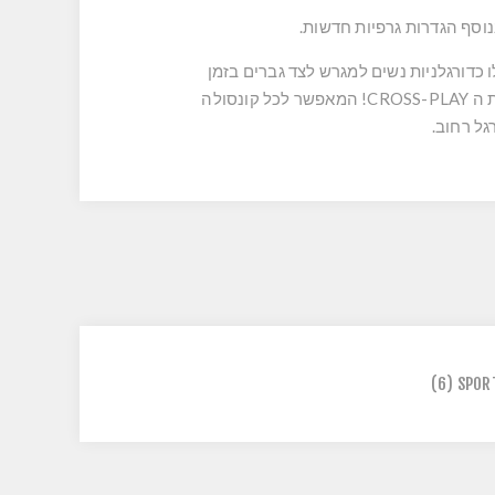
נוסף הגדרות גרפיות חדשות.
Ultimate Team(האולטימייט טים) החדש, וקבלו כדורגלניות נשים למגרש לצד גברים בזמן
שאתם יוצרים את קבוצת החלומות שלכם. צור סיפור משלך בקריירת מנהל ושחקן, והצטרף לחברים על המגרש בעזרת ה CROSS-PLAY! המאפשר לכל קונסולה
(6)
SPOR