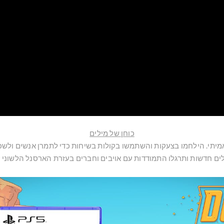
כוחן של מילים
 אמיתי. הילחמו בצעקות והשתמשו בקולות בשיחות כדי לתמרן אנשים ול
לים חדשות ותרגלו התמודדות עם אויבים וחברים בעזרת הארסנל הלשוני 