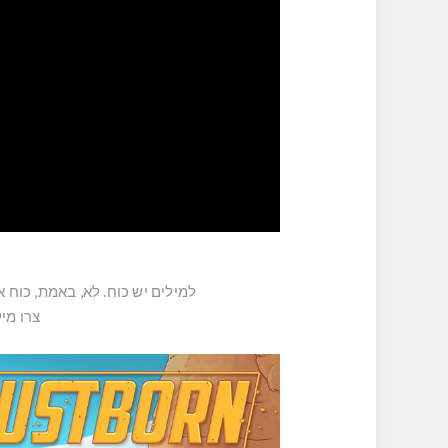
למילים יש כוח. לא, באמת, כוח
צרו מי