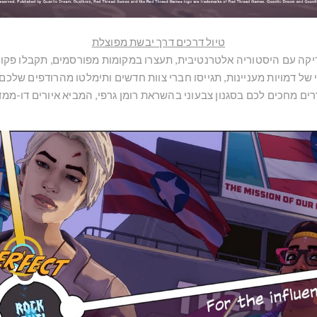
טיול דרכים דרך יבשת מפוצלת
קה עם היסטוריה אלטרנטיבית, תעצרו במקומות מפורסמים, תקבלו פקודו
 של דמויות מעניינות, תגייסו חברי צוות חדשים ותימלטו מהרודפים שלכם.
ים מחכים לכם בסגנון צבעוני בהשראת רומן גרפי, המביא איורים דו-ממ