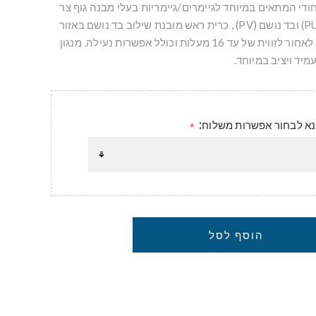
יחודי המתאים במיוחד לגיימרים/גיימריות בעלי מבנה גוף צר
עד בינוני. ציפוי דמוי עור (PU) ובד נושם (PV) , כרית ראש מובנת שילוב בד נושם באזור
הגב התחתון ויכולת הטיה לאחור לזווית של עד 16 מעלות וכולל אפשרות נעילה. מנגון
נא לבחור אפשרות משלוח:
*
הוסף לסל