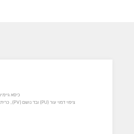
כיסא גיימינ
ציפוי דמוי עור (PU) ובד נושם (PV) , כרית ראש מובנת שילוב בד נושם באזור הגב התחתון ויכולת הטיה לאחור לזווית של עד 16 מעלות וכולל אפשרות נעילה.