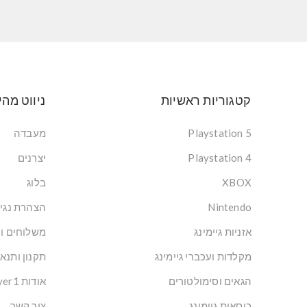
קטגוריות ראשיות
ניווט מהי
Playstation 5
מעבדה
Playstation 4
יצרנים
XBOX
בלוג
Nintendo
הצהרת נגי
אזניות גיימינג
משלוחים ו
מקלדות ועכברי גיימינג
תקנון ותנא
הגאים וסימולטורים
אודות Player1: הבית של הגיימרים בישראל
כיסאות גיימינג
צור קשר