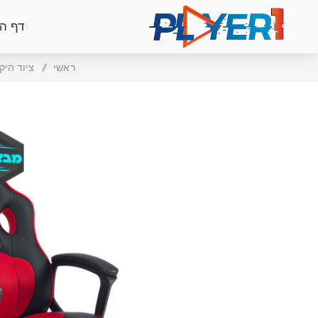
דף ה
ראשי
/
ציוד היק