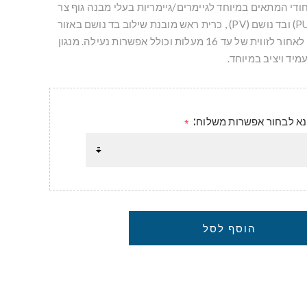
יחודי המתאים במיוחד לגיימרים/גיימריות בעלי מבנה גוף צר
עד בינוני. ציפוי דמוי עור (PU) ובד נושם (PV) , כרית ראש מובנת שילוב בד נושם באזור
הגב התחתון ויכולת הטיה לאחור לזווית של עד 16 מעלות וכולל אפשרות נעילה. מנגון
נא לבחור אפשרות משלוח:
*
הוסף לסל