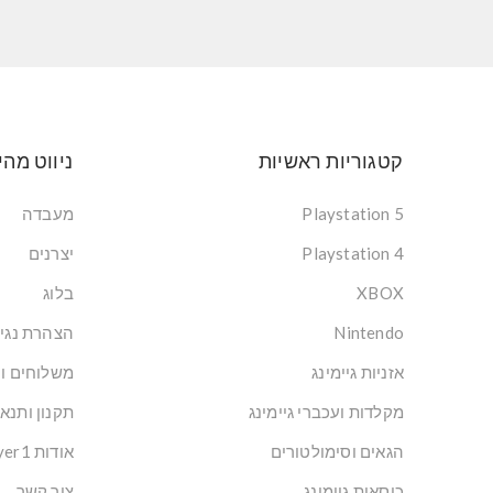
קטגוריות ראשיות
ניווט מהי
Playstation 5
מעבדה
Playstation 4
יצרנים
XBOX
בלוג
Nintendo
הצהרת נגי
אזניות גיימינג
משלוחים ו
מקלדות ועכברי גיימינג
תקנון ותנא
הגאים וסימולטורים
אודות Player1: הבית של הגיימרים בישראל
כיסאות גיימינג
צור קשר