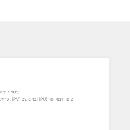
כיסא גיימינ
ציפוי דמוי עור (PU) ובד נושם (PV) , כרית ראש מובנת שילוב בד נושם באזור הגב התחתון ויכולת הטיה לאחור לזווית של עד 16 מעלות וכולל אפשרות נעילה.