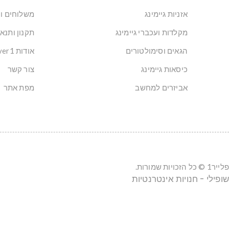
אזניות גיימינג
משלוחים ו
מקלדות ועכברי גיימינג
תקנון ותנא
הגאים וסימולטורים
אודות Player1: הבית של הגיימרים בישראל
כיסאות גיימינג
צור קשר
אביזרים למחשב
מפת אתר
פלייר1 © כל הזכויות שמורות.
שופילי - חנויות אינטרנטיות