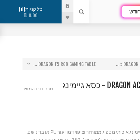
סל קניות
0
ודש
0.00 ₪
DRAG כ...
DRAGON T5 RGB GAMING TABLE ...
 - כסא גיימינג
טרם דורג המוצר
דגם חדש 2024!!! כיסא גיימינג איכותי מספוג ממוחזר וציפוי דמוי עור PU או בד נושם,
משענות יד מתכווננות עם הזזת מושב הגב עד לזווית של -350 , כריות מספוג זיכרון